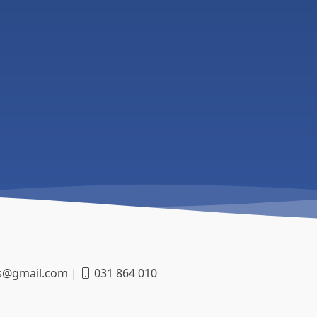
os@gmail.com |
031 864 010