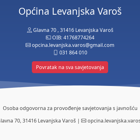
Općina Levanjska Varoš
Glavna 70 , 31416 Levanjska Varoš
OIB: 41768774264
opcina.levanjska.varos@gmail.com
031 864 010
Povratak na sva savjetovanja
Osoba odgovorna za provođenje savjetovanja s javnošću
lavna 70, 31416 Levanjska Varoš |
opcina.levanjska.var