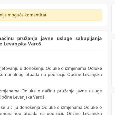
 nije moguće komentirati.
inu pružanja javne usluge sakupljanja
e Levanjska Varoš
vjetovanju u donošenju Odluke o izmjenama Odluke
a komunalnog otpada na području Općine Levanjska
izmjenama Odluke o načinu pružanja javne usluge
pćine Levanjska Varoš..
i se u cilju donošenja Odluke o izmjenama Odluke o
 komunalnog otpada na području Općine Levanjska