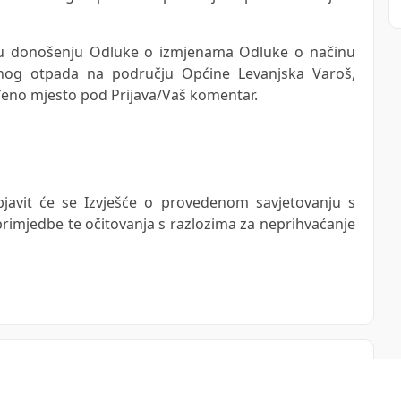
e u donošenju Odluke o izmjenama Odluke o načinu
lnog otpada na području Općine Levanjska Varoš,
đeno mjesto pod Prijava/Vaš komentar.
javit će se Izvješće o provedenom savjetovanju s
 primjedbe te očitovanja s razlozima za neprihvaćanje