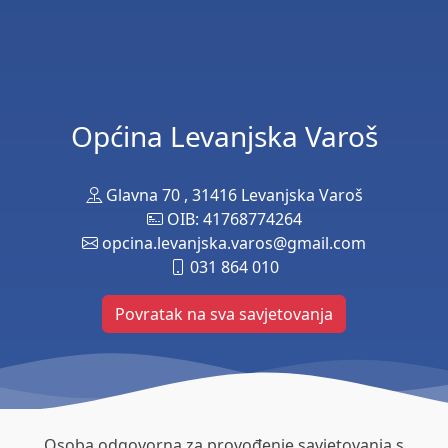
Općina Levanjska Varoš
Glavna 70 , 31416 Levanjska Varoš
OIB: 41768774264
opcina.levanjska.varos@gmail.com
031 864 010
Povratak na sva savjetovanja
Osoba odgovorna za provođenje savjetovanja s