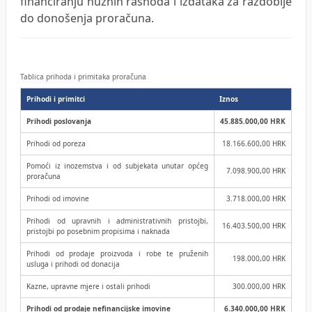
financiranju nužnih rashoda i izdataka za razdoblje
do donošenja proračuna.
Tablica prihoda i primitaka proračuna
Prihodi i primitci
Iznos
Prihodi poslovanja
45.885.000,00 HRK
Prihodi od poreza
18.166.600,00 HRK
Pomoći iz inozemstva i od subjekata unutar općeg
7.098.900,00 HRK
proračuna
Prihodi od imovine
3.718.000,00 HRK
Prihodi od upravnih i administrativnih pristojbi,
16.403.500,00 HRK
pristojbi po posebnim propisima i naknada
Prihodi od prodaje proizvoda i robe te pruženih
198.000,00 HRK
usluga i prihodi od donacija
Kazne, upravne mjere i ostali prihodi
300.000,00 HRK
Prihodi od prodaje nefinancijske imovine
6.340.000,00 HRK