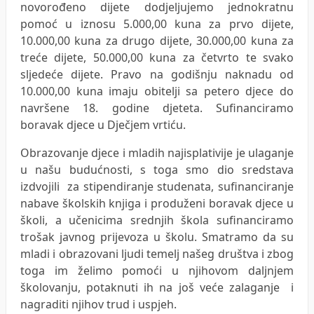
novorođeno dijete dodjeljujemo jednokratnu
pomoć u iznosu 5.000,00 kuna za prvo dijete,
10.000,00 kuna za drugo dijete, 30.000,00 kuna za
treće dijete, 50.000,00 kuna za četvrto te svako
sljedeće dijete. Pravo na godišnju naknadu od
10.000,00 kuna imaju obitelji sa petero djece do
navršene 18. godine djeteta. Sufinanciramo
boravak djece u Dječjem vrtiću.
Obrazovanje djece i mladih najisplativije je ulaganje
u našu budućnosti, s toga smo dio sredstava
izdvojili za stipendiranje studenata, sufinanciranje
nabave školskih knjiga i produženi boravak djece u
školi, a učenicima srednjih škola sufinanciramo
trošak javnog prijevoza u školu. Smatramo da su
mladi i obrazovani ljudi temelj našeg društva i zbog
toga im želimo pomoći u njihovom daljnjem
školovanju, potaknuti ih na još veće zalaganje i
nagraditi njihov trud i uspjeh.