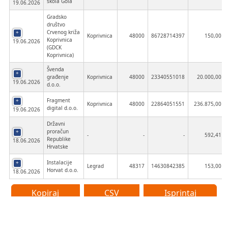
škola Gola
19.06.2026
Gradsko
društvo
Crvenog križa
Koprivnica
48000
86728714397
150,00
Koprivnica
19.06.2026
(GDCK
Koprivnica)
Švenda
građenje
Koprivnica
48000
23340551018
20.000,00
19.06.2026
d.o.o.
Fragment
Koprivnica
48000
22864051551
236.875,00
digital d.o.o.
19.06.2026
Državni
proračun
-
-
-
592,41
Republike
18.06.2026
Hrvatske
Instalacije
Legrad
48317
14630842385
153,00
Horvat d.o.o.
18.06.2026
Kopiraj
CSV
Isprintaj
Prikazano 1 do 10 od 592 rezultata