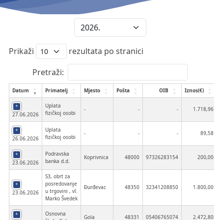
Prikaži
rezultata po stranici
Pretraži:
Datum
Primatelj
Mjesto
Pošta
OIB
Iznos(€)
Uplata
-
-
-
1.718,96
fizičkoj osobi
27.06.2026
Uplata
-
-
-
89,58
fizičkoj osobi
26.06.2026
Podravska
Koprivnica
48000
97326283154
200,00
banka d.d.
23.06.2026
S3, obrt za
posredovanje
Đurđevac
48350
32341208850
1.800,00
u trgovini , vl.
23.06.2026
Marko Švedek
Osnovna
Gola
48331
05406765074
2.472,80